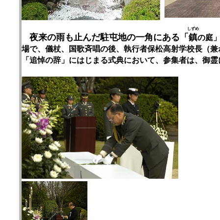
しずめ
夜来の雨も止んだ駐屯地の一角にある「
鎮
の
庭
場で、
儀杖、国歌斉唱の後、
執行者保松高射学校長（兼
「追悼の辞」にはじま
る式典において、参集者は、御霊