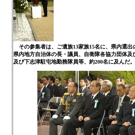
その参集者は、ご遺族
家族
名に、県内選出
13
15
県内地方自治体の長・議員、自衛隊各協力団体及
及び下志津駐屯地勤務隊員等、約
名に及んだ
200