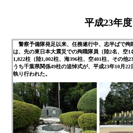
平成23年
警察予備隊発足以来、任務遂行中、志半ばで殉
は、先の東日本大震災での殉職隊員（陸
名、空
2
1
柱（陸
柱、海
柱、空
柱、その他
1,822
1,002
396
401
2
うち千葉県関係
柱の追悼式が、平成
年
月
49
23
10
22
執り行われた。