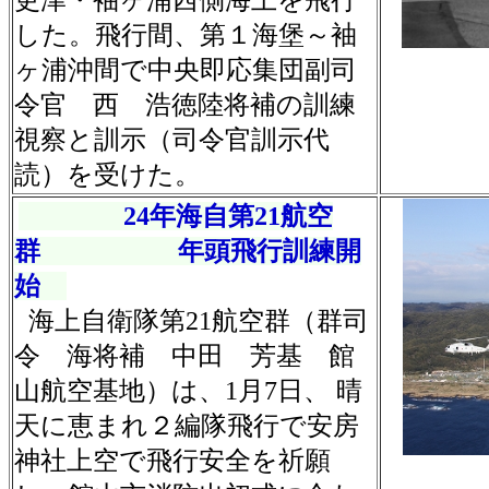
更津・袖ヶ浦西側海上を飛行
した。飛行間、第１海堡～袖
ヶ浦沖間で中央即応集団副司
令官 西 浩徳陸将補の訓練
視察と訓示（司令官訓示代
読）を受けた。
24年海自第21航空
群 年頭飛行訓練開
始
海上自衛隊第21航空群（群司
令 海将補 中田 芳基 館
山航空基地）は、1月7日、 晴
天に恵まれ２編隊飛行で安房
神社上空で飛行安全を祈願