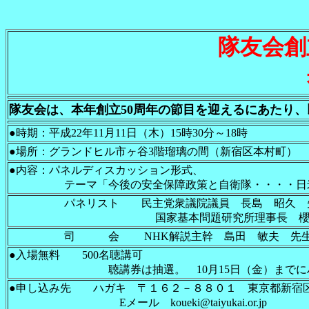
隊友会創
希
隊友会は、本年創立50周年の節目を迎えるにあたり
●時期：平成22年11月11日（木）15時30分～18時
●場所：グランドヒル市ヶ谷3階瑠璃の間（新宿区本村町）
●内容：パネルディスカッション形式、
テーマ「今後の安全保障政策と自衛隊・・・・日米安
パネリスト 民主党衆議院議員 長島 昭久 
国家基本問題研究所理事長 櫻井 よしこ
司 会 NHK解説主幹 島田 敏夫 先
●入場無料 500名聴講可
聴講券は抽選。 10月15日（金）までにハガキ
●申し込み先 ハガキ 〒１６２－８８０１ 東京都新
Eメール koueki@taiyukai.or.jp