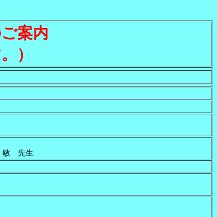
ムのご案内
。）
敏 先生