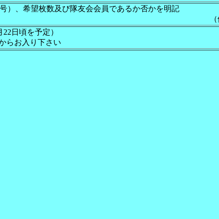
番号）、希望枚数及び隊友会会員であるか否かを明記
員又は一
0月22日頃を予定）
らお入り下さい