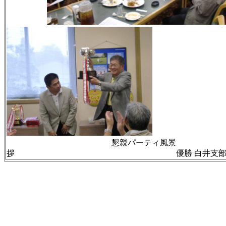
懇親パーティ風
拶 優勝 白井