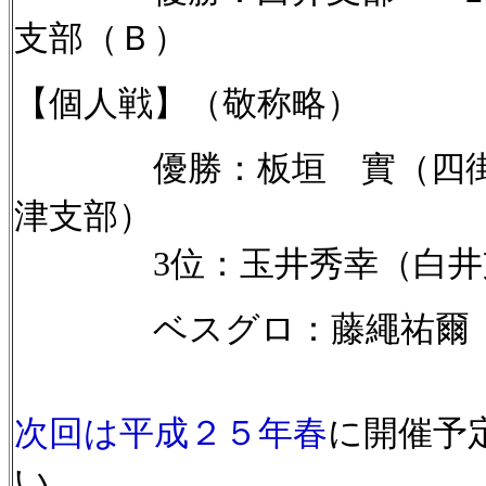
支部（Ｂ）
【個人戦】（敬称略）
優勝：板垣 實（四街道
津支部）
3位：玉井秀幸（白井
ベスグロ：藤繩祐爾（印
次回は平成２５年春
に開催予
い。