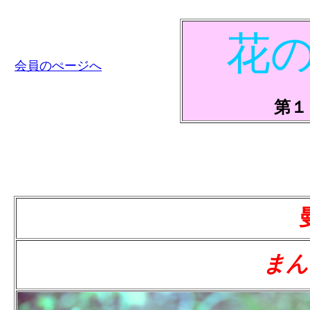
花
会員のぺージへ
第１
まん