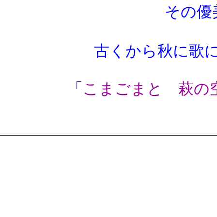
その優美
古くから秋に歌
「
こまごまと 萩の