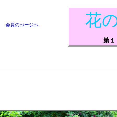
花
会員のぺージへ
第１