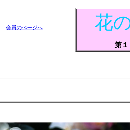
花
会員のぺージへ
第１