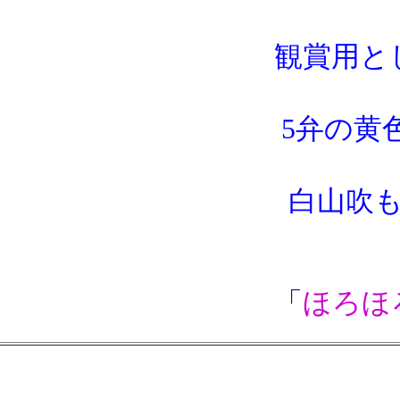
観賞用と
5弁の黄
白山吹
「
ほろほ