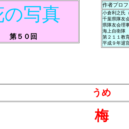
作者プロフ
花の写真
小倉利之氏
千葉県隊友
県隊友会理
海上自衛隊
第５０回
第２１１教
平成９年退
うめ
梅