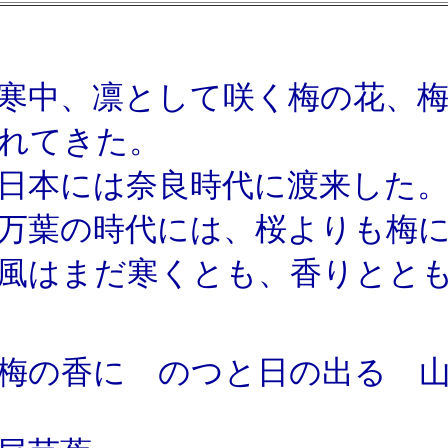
寒中、凛として咲く梅の花、
れてきた。
本には奈良時代に渡来した
葉の時代には、桜よりも梅に
はまだ寒くとも、香りととも
梅の香に のつと日の出る 