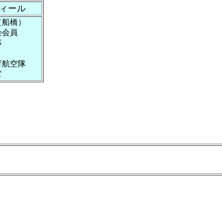
ィール
（
船橋）
会会員
事
育航空隊
官