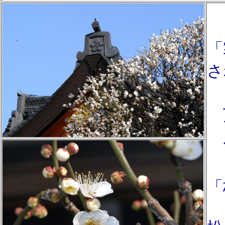
「
さ
日
万
風
「