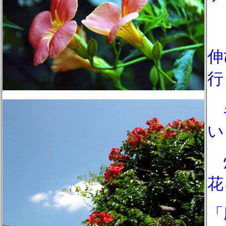
「
伸
行
名
い
灼
花
「