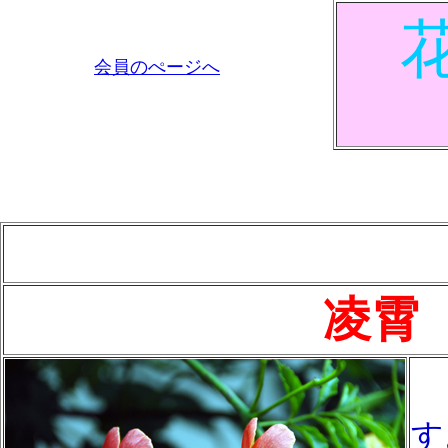
会員のぺージへ
凌霄
「
す