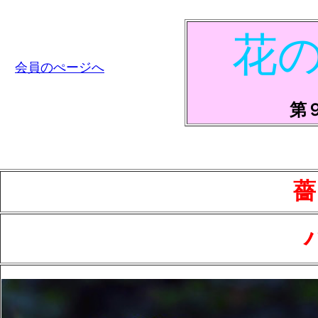
花
会員のぺージへ
第
薔