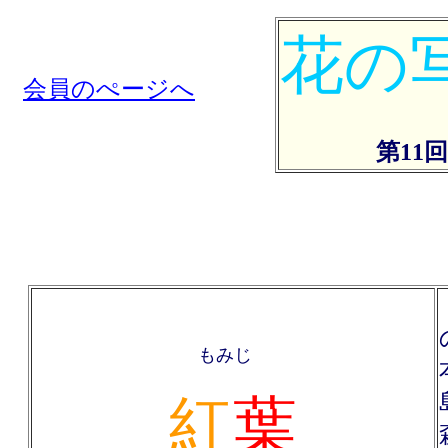
花の
会員のぺージへ
第11回
もみじ
紅
葉