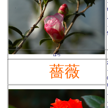
ばら
薔薇