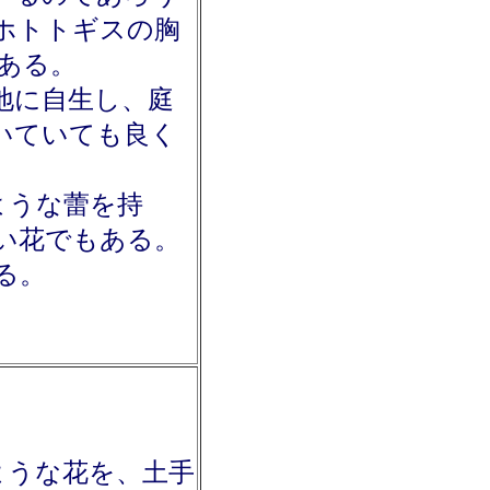
ホトトギスの胸
ある。
地に自生し、庭
いていても良く
ような蕾を持
い
花でもある。
る。
ような花を、土手