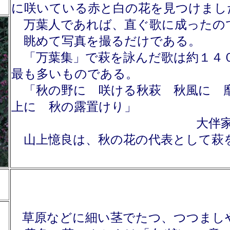
に咲いている赤と白の花
を見つけまし
万葉人であれば、直ぐ歌に成ったの
眺めて写真
を撮るだけである。
「万葉集」で萩を詠んだ歌は約１４
最も多い
ものである。
「秋の野に 咲ける秋萩 秋風に 
上に 秋の露置
けり」
大伴家持「万
山上憶良は、秋の花の代表として萩
草原などに細い茎でたつ、つつまし