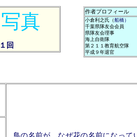
作者プロフィール
の写真
小倉利之氏
（
船橋）
千葉県隊友会会員
県隊友会理事
海上自衛隊
2１回
第２１１教育航空隊
平成９年退官
鳥の名前が、なぜ花の名前になって