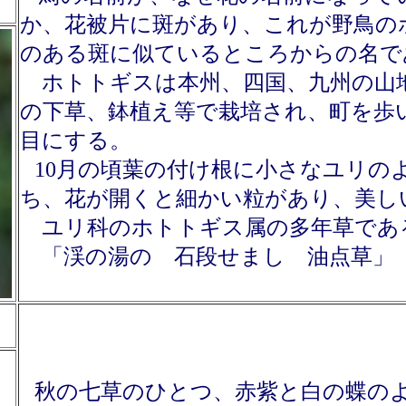
か、花被片に斑があり、これが野鳥の
のある斑に似ているところからの名で
ホトトギスは本州、四国、九
州の山
の下草、鉢植え等で栽培され、町を歩
目にする。
10
月の頃葉の付け根に小さなユリの
ち、花が開くと細かい粒があり、美し
ユリ科のホトトギス属の多年草であ
「渓の湯の 石段せまし 油点草」
秋の七草のひとつ、赤紫と白の蝶の