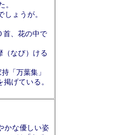
た。
でしょうが。
０首、花の中で
靡（なび）ける
葉集」
を掲げている。
やかな優しい姿