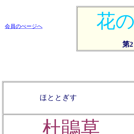
花
会員のぺージへ
第
ほととぎす
杜鵑草