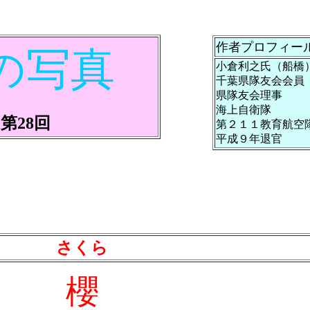
作者プロフィー
の写真
小倉利之氏
（
船橋
千葉県隊友会会員
県隊友会理事
海上自衛隊
第28回
第２１１教育航空
平成９年退官
さくら
櫻