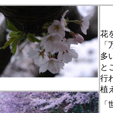
花
「
多
と
行
植
「