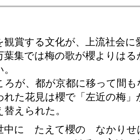
を観賞する文化が、上流社会に
万葉集では梅の歌が櫻よりはる
い。
ころが、都が京都に移って間も
われた花見は櫻で「左近の梅」
え替えられた。
世中に たえて櫻の なかり