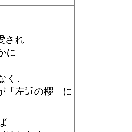
愛され
かに
なく、
が「左近の櫻」に
せば