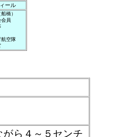
ィール
（
船橋）
会会員
事
育航空隊
官
ながら４～５センチ