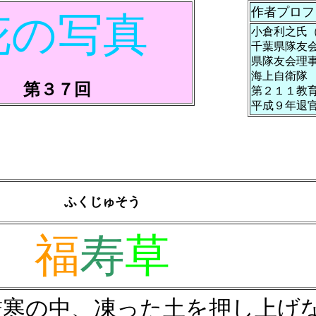
作者プロフ
花の写真
小倉利之氏
千葉県隊友
県隊友会理
海上自衛隊
第３７回
第２１１教
平成９年退
ふくじゅそう
福
寿
草
厳寒の中、凍った土を押し上げ