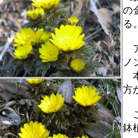
の
る
ア
ノ
本
方
こ
鉢