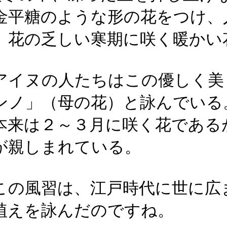
金平糖のような形の花をつけ、
。花の乏しい寒期に咲く暖かい
イヌの人たちはこの優しく美
ンノ」（母の花）と詠んでいる
来は２～３月に咲く花である
が親しまれている。
の風習は、江戸時代に世に広
植えを詠んだのですね。