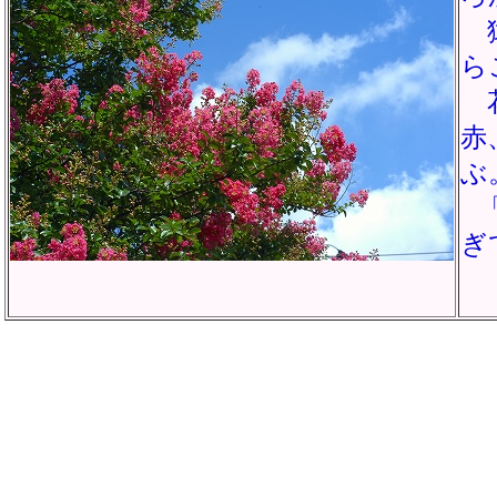
猿
ら
花
赤
ぶ
ぎ