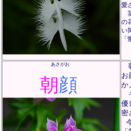
愛
茎
の
い
「
あさがお
朝
お
朝
顔
か
優
密