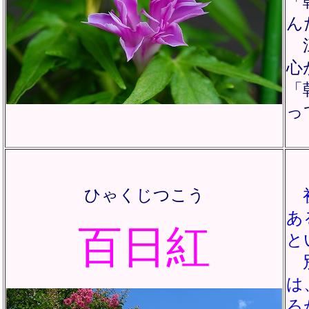
「
ん
江
心
「
っ
ひゃくじつこう
初
あ
百日紅
と
別
は
ろ