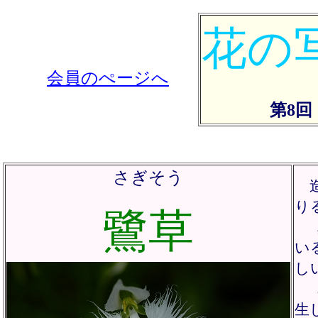
花の
会員のぺージへ
第8回
さぎそう
造
り
鷺草
い
し
生