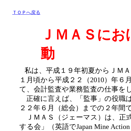
ＴＯＰへ戻る
ＪＭＡＳにお
動
私は、平成１９年初夏からＪＭＡ
１月頃から平成２２（2010）年
て、会計監査や業務監査の仕事を
正確に言えば、「監事」の役職は
２２年６月（総会）までの２年間
ＪＭＡＳ（ジェーマス）は、正式
する会」（英語でJapan Mine Ac