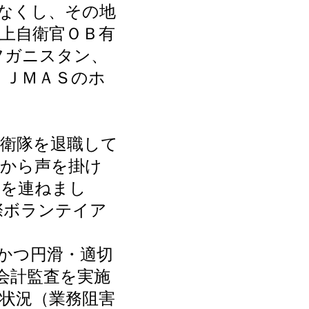
なくし、その地
陸上自衛官ＯＢ有
フガニスタン、
、ＪＭＡＳのホ
衛隊を退職して
等から声を掛け
名を連ねまし
際ボランテイア
かつ円滑・適切
会計監査を実施
状況（業務阻害