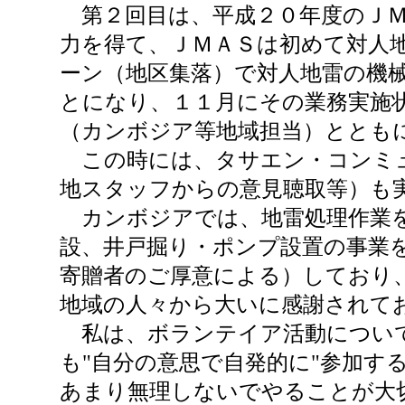
第２回目は、平成２０年度のＪＭ
力を得て、ＪＭＡＳは初めて対人
ーン（地区集落）で対人地雷の機
とになり、１１月にその業務実施
（カンボジア等地域担当）ととも
この時には、タサエン・コンミュ
地スタッフからの意見聴取等）も
カンボジアでは、地雷処理作業を
設、井戸掘り・ポンプ設置の事業
寄贈者のご厚意による）しており
地域の人々から大いに感謝されて
私は、ボランテイア活動について
も"自分の意思で自発的に"参加
あまり無理しないでやることが大