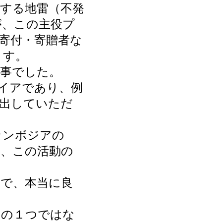
する地雷（不発
が、この主役プ
寄付・寄贈者な
ます。
事でした。
イアであり、例
は出していただ
カンボジアの
も、この活動の
で、本当に良
力の１つではな