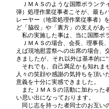
ＪＭＡＳのような国際ボランテイ
弾）処理作業従事者こそが、最も
レーヤー（地雷処理作業従事者）
ど「脇役」や「裏方」の支えがあ
私の実施した事は、当に国際ボラ
ＪＭＡＳの場合、会長、理事長、
えば現地慰霊祭への出席の場合、
きましたが、それ以外は基本的に"
それでも、自己満足かも知れませ
人々の笑顔や感謝の気持ちを頂い
意義を十分に実感できました。
またＪＭＡＳの活動に加わった者
い思い出になっております。
同じ志を持った者同士のお互いの