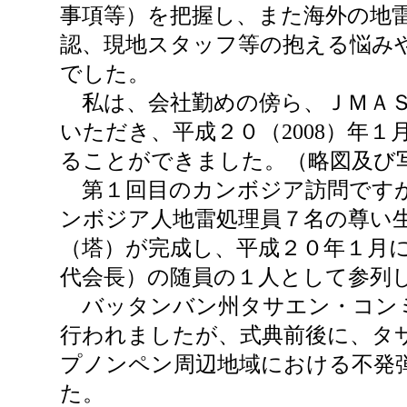
事項等）を把握し、また海外の地
認、現地スタッフ等の抱える悩み
でした。
私は、会社勤めの傍ら、ＪＭＡＳ
いただき、平成２０（2008）年
ることができました。（略図及び
第１回目のカンボジア訪問ですが
ンボジア人地雷処理員７名の尊い
（塔）が完成し、平成２０年１月
代会長）の随員の１人として参列
バッタンバン州タサエン・コンミ
行われましたが、式典前後に、タ
プノンペン周辺地域における不発
た。