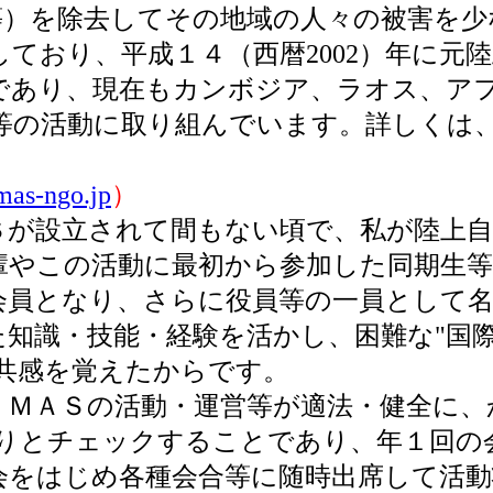
等）を除去してその地域の人々の被害を少
ており、平成１４（西暦2002）年に元
であり、現在もカンボジア、ラオス、ア
等の活動に取り組んでいます。詳しくは
mas-ngo.jp
）
が設立されて間もない頃で、私が陸上自
輩やこの活動に最初から参加した同期生
会員となり、さらに役員等の一員として
た知識・技能・経験を活かし、困難な"国
に共感を覚えたからです。
ＭＡＳの活動・運営等が適法・健全に、
りとチェックすることであり、年１回の
会をはじめ各種会合等に随時出席して活動