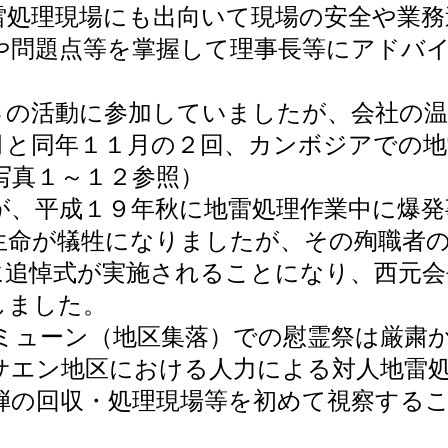
雷処理現場にも出向いて現場の安全や業務
や問題点等を掌握して理事長等にアドバ
の活動に参加していましたが、会社の温
１月と同年１１月の２回、カンボジアでの
写真１～１２参照）
、平成１９年秋に地雷処理作業中に爆発
生命が犠牲になりましたが、その殉職者
に追悼式が実施されることになり、西元会
しました。
ューン（地区集落）での慰霊祭は厳粛
サエン地区における人力による対人地雷
弾の回収・処理現場等を初めて視察する