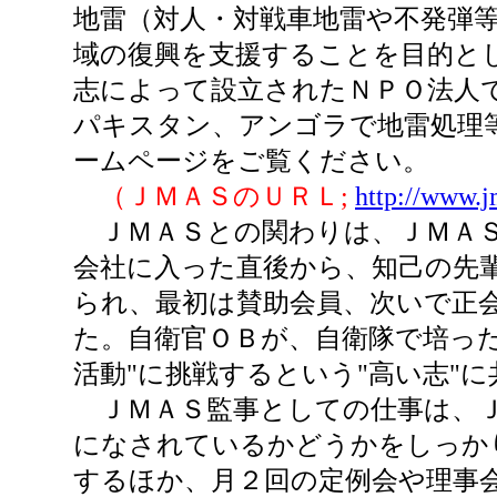
地雷（対人・対戦車地雷や不発弾
域の復興を支援することを目的とし
志によって設立されたＮＰＯ法人
パキスタン、アンゴラで地雷処理
ームページをご覧ください。
（ＪＭＡＳのＵＲＬ;
http://www.j
ＪＭＡＳとの関わりは、ＪＭＡＳ
会社に入った直後から、知己の先
られ、最初は賛助会員、次いで正
た。自衛官ＯＢが、自衛隊で培っ
活動"に挑戦するという"高い志"
ＪＭＡＳ監事としての仕事は、Ｊ
になされているかどうかをしっか
するほか、月２回の定例会や理事