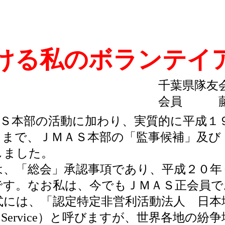
ける私のボランテイ
千葉県隊友
会員 藤
Ｓ本部の活動に加わり、実質的に平成１９（
６月まで、ＪＭＡＳ本部の「監事候補」及び
しました。
、「総会」承認事項であり、平成２０年
です。なお私は、今でもＪＭＡＳ正会員で
には、「認定特定非営利活動法人 日本
tion Service）と呼びますが、世界各地