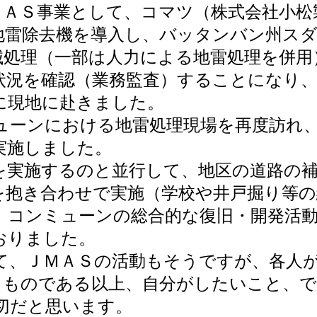
ＡＳ事業として、コマツ（株式会社小松
地雷除去機を導入し、バッタンバン州ス
械処理（一部は人力による地雷処理を併用
状況を確認（業務監査）することになり、
に現地に赴きました。
ーンにおける地雷処理現場を再度訪れ、
実施しました。
実施するのと並行して、地区の道路の補
を抱き合わせで実施（学校や井戸掘り等の
、コンミューンの総合的な復旧・開発活
おりました。
、ＪＭＡＳの活動もそうですが、各人が
するものである以上、自分がしたいこと、
切だと思います。