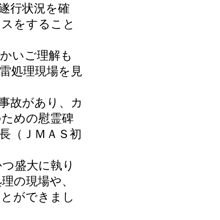
遂行状況を確
イスをすること
かいご理解も
地雷処理現場を見
事故があり、カ
のための慰霊碑
長（ＪＭＡＳ初
かつ盛大に執り
処理の現場や、
ことができまし