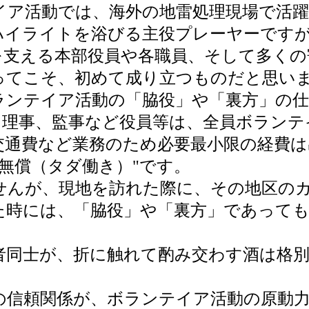
ア活動では、海外の地雷処理現場で活躍
ハイライトを浴びる主役プレーヤーです
を支える本部役員や各職員、そして多くの
ってこそ、初めて成り立つものだと思い
ンテイア活動の「脇役」や「裏方」の仕
理事、監事など役員等は、全員ボランテ
交通費など業務のため必要最小限の経費
無償（タダ働き）"です。
んが、現地を訪れた際に、その地区の
た時には、「脇役」や「裏方」であって
同士が、折に触れて酌み交わす酒は格別
信頼関係が、ボランテイア活動の原動