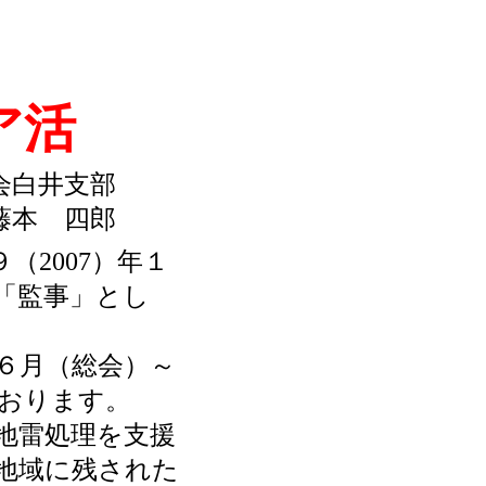
ア活
会白井支部
本 四郎
2007）年１
「監事」とし
６月（総会）～
おります。
地雷処理を支援
の紛争地域に残された