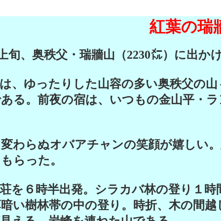
紅葉の瑞牆
上旬、奥秩父・瑞牆山（2230㍍）に出か
は、ゆったりした山容の多い奥秩父の山
である。前夜の宿は、いつもの金山平・ラ
変わらぬオバアチャンの笑顔が嬉しい。
てもらった。
荘を６時半出発。シラカバ林の登り１時
薄暗い樹林帯の中の登り。時折、木の間越