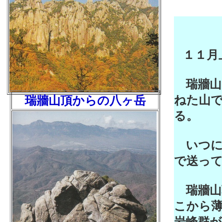
１１月
瑞牆山
ねた山
瑞牆山頂からの八ヶ岳
る。
いつに
で送っ
瑞牆山
こから