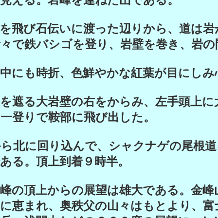
が見える。岩峰を連ねた山である。
を飛び石伝いに渡った辺りから、道は岩
所々で鉄バシゴを登り、岩壁を巻き、岩の
中にも時折、色鮮やかな紅葉が目にしみ
を遮る大岩壁の右をからみ、左手頭上に
の一登りで鞍部に飛び出した。
ら北に回り込んで、シャクナゲの尾根道
ある。頂上到着９時半。
峰の頂上からの展望は雄大である。金峰
天に恵まれ、奥秩父の山々はもとより、富