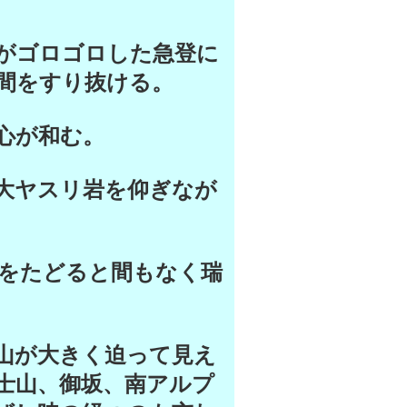
がゴロゴロした急登に
間をすり抜ける。
心が和む。
大ヤスリ岩を仰ぎなが
をたどると間もなく瑞
山が大きく迫って見え
士山、御坂、南アルプ