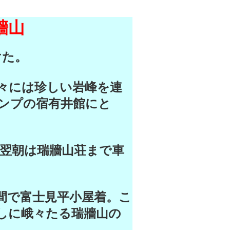
山
けた。
々には珍しい岩峰を連
ンプの宿有井館にと
翌朝は瑞牆山荘まで車
間で富士見平小屋着。こ
しに峨々たる瑞牆山の