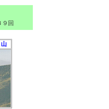
３９回
）山