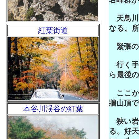
岩峰群
天鳥川
なる。
紅葉街道
緊張の
行く手
ら最後
ここか
牆山頂で
本谷川渓谷の紅葉
狭い岩
る。好