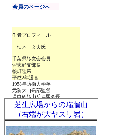
会員のページへ
作者プロフィール
柚木 文夫氏
千葉県隊友会会員
習志野支部長
桧町陸幕
平成2年退官
1958年防衛大学卒
元防大山岳部監督
現自衛隊山岳連盟会長
芝生広場からの瑞牆山
（右端が大ヤスリ岩）