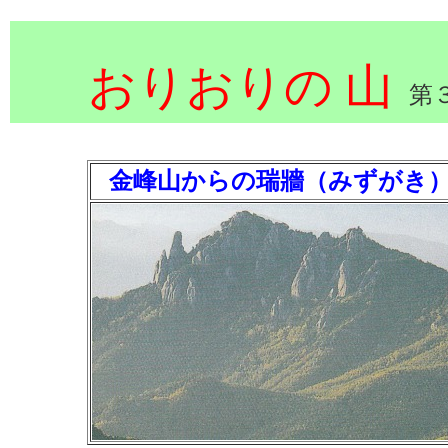
おりおりの
山
第
金峰山からの瑞牆（みずがき