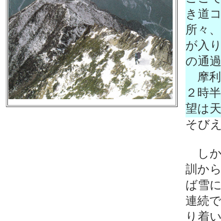
き道
所々
が入
の通
摩利
２時
望は
そび
しか
訓か
ば雪
連続
り着