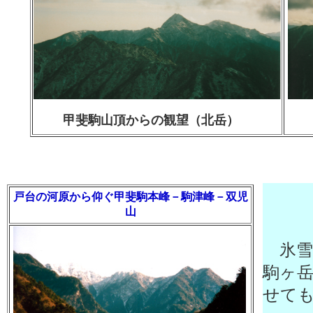
甲斐駒山頂からの観望（北岳）
戸台の河原から仰ぐ甲斐駒本峰－駒津峰－双児
山
氷雪
駒ヶ
せて