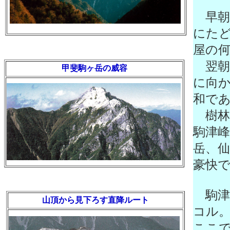
早朝
にた
屋の
翌朝
甲斐駒ヶ岳の威容
に向
和で
樹林
駒津
岳、
豪快
駒津
山頂から見下ろす直降ルート
コル
ここ