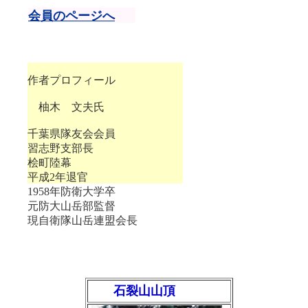
会員のページへ
作者プロフィール
柚木 文夫氏
千葉県隊友会会員
習志野支部長
桧町陸幕
平成2年退官
1958年防衛大学卒
元防大山岳部監督
現自衛隊山岳連盟会長
石裂山山頂