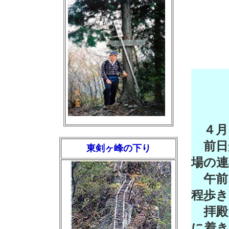
岩
４月も
前日
東剣ヶ峰の下り
場の連
午前
程歩き
拝殿
に着き