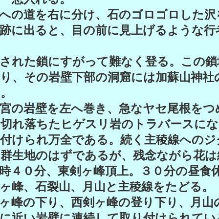
への道を右に分け、石のゴロゴロした沢
跡に出ると、目の前に見上げるような行
る
された鎖にすがって難なく登る。この鎖
り、その岩壁下部の洞窟には加蘇山神社
た。
宮の岩壁を左へ巻き、急なヤセ尾根をつ
と切れ落ちたヒゲスリ岩のトラバースにな
付けられ万全である。続く主稜線へのジ
の群生地のはずであるが、残念ながら花は
時４０分、東剣ヶ峰頂上。３０分の昼食
ヶ峰、石裂山、月山と主稜線をたどる。
ヶ峰の下り、西剣ヶ峰の登り下り、月山
に近い岩壁に連続して取り付けられてい