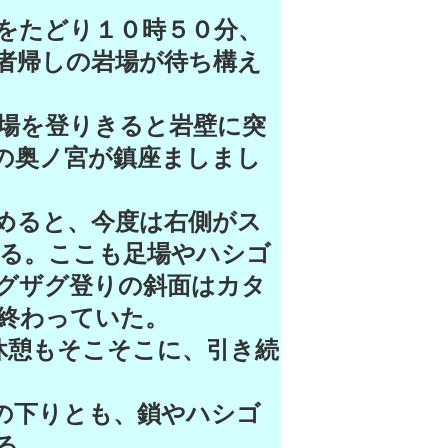
をたどり１０時５０分、
者帰しの岩場が待ち構え
場を登りきると岩壁に突
の奥ノ宮が鎮座ましまし
めると、今度は右側がス
る。ここも足場やハシゴ
グザグ登りの斜面はカタ
終わっていた。
休憩もそこそこに、引き続
の下りとも、鎖やハシゴ
る。