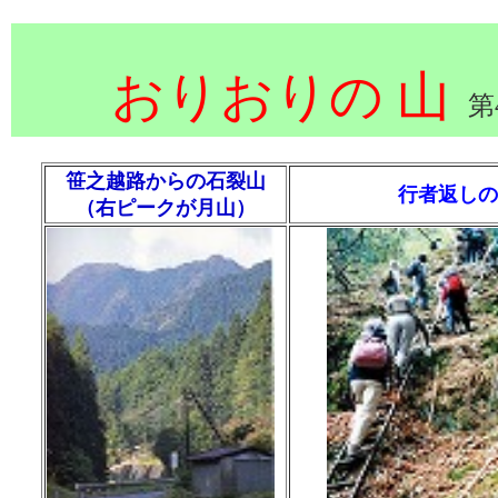
おりおりの
山
第
笹之越路からの石裂山
行者返しの
（右ピークが月山）