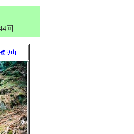
44回
登り山