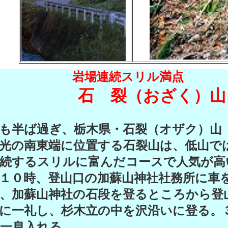
場連続スリル満点
石 裂（おざく）山
半ば過ぎ、栃木県・石裂（オザク）山（
光の南東端に位置する石裂山は、低山で
続するスリルに富んだコースで人気が高
１０時、登山口の加蘇山神社社務所に車
、加蘇山神社の石段を登るところから登
に一礼し、杉木立の中を沢沿いに登る。
一息入れる。