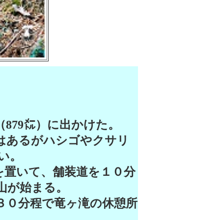
879㍍）に出かけた。
はあるがハシゴやクサリ
い。
を置いて、舗装道を１０分
山が始まる。
３０分程で竜ヶ滝の休憩所