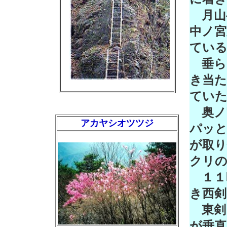
月山
中ノ宮
てい
垂ら
き当た
てい
奥ノ
アカヤシオツツジ
パッ
が取り
クリ
１１
き西剣
東剣
が垂直