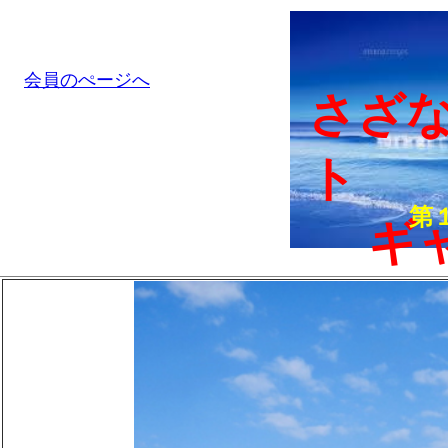
会員のぺージへ
さざ
ト
第
ギャ