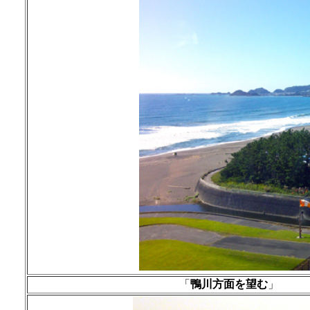
「
鴨川方面を望む
」
場所