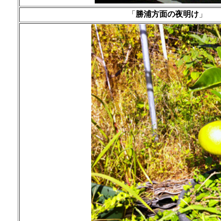
「
勝浦方面の夜明け
」 