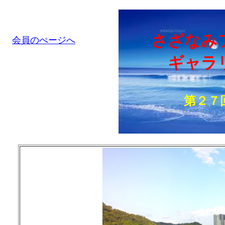
さざなみ
会員のぺージへ
ギャラ
第２７