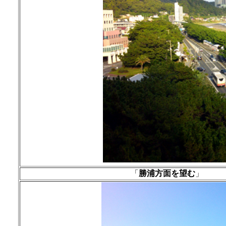
「
勝浦方面を望む
」
場所