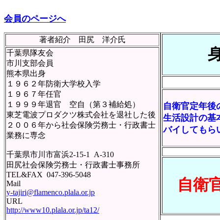
会員のページへ
著者紹介
田尻 洋介氏
千葉県隊友会
市川支部会員
熊本県出身
１９６２年防衛大学校入学
１９６７年任官
１９９９年退官 空自（第３補給処）
自衛官定年後
東芝電波プロダクツ株式会社を退社した後
生活設計の基
２００６年から社会保険労務士・行政書士
バイしてもら
業務に専念
千葉県市川市富浜2-15-1 A-310
田尻社会保険労務士・行政書士事務所
TEL&FAX 047-396-5048
自衛
Mail
y-tajiri@flamenco.plala.or.jp
URL
http://www10.plala.or.jp/ta12/