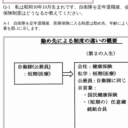
Q-1
私は昭和
30
年
10
月生まれです。自衛隊を定年退職後、
保険制度はどうなるか教えてください。
A-1
自衛隊を定年退職後、医療保険に入る制度は勤め先、年齢により
要を図
-2
に示します。