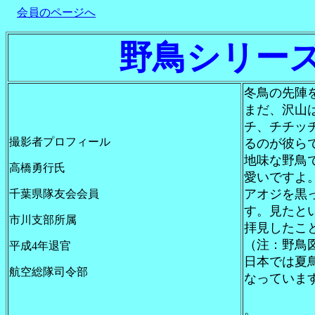
会員のページへ
野鳥シリー
冬鳥の先陣
まだ、沢山
チ、チチッ
撮影者プロフィール
るのが彼ら
地味な野鳥
高橋勇行氏
愛いですよ
アオジを黒
千葉県隊友会会員
す。見たと
市川支部
所属
拝見したこ
（注：野鳥
平成
4
年退官
日本では夏
航空総隊司令部
なっていま
。